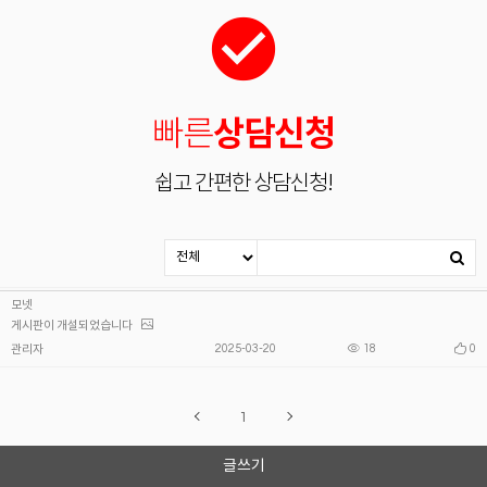
check_circle
빠른
상담신청
쉽고 간편한 상담신청!
모넷
게시판이 개설되었습니다
2025-03-20
18
0
관리자
1
글쓰기