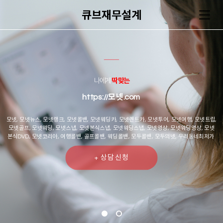
큐브재무설계
딱 맞는
나에게
https://모넷.com
모넷, 모넷뉴스, 모넷랭크, 모넷콜밴, 모넷웨딩카, 모넷렌트카, 모넷투어, 모넷여행, 모넷트립,
모넷골프, 모넷웨딩, 모넷스냅, 모넷본식스냅, 모넷웨딩스냅, 모넷영상, 모넷웨딩영상, 모넷
본식DVD, 모넷코리아, 여행콜밴, 골프콜밴, 웨딩콜밴, 모두콜밴, 모두의넷, 우리동네최저가
+ 상담신청